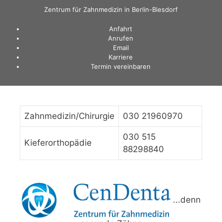
Zum
Zentrum für Zahnmedizin in Berlin-Biesdorf
Inhalt
Anfahrt
springen
Anrufen
Email
Karriere
Termin vereinbaren
Zahnmedizin/Chirurgie
030 21960970
030 515
Kieferorthopädie
88298840
...denn