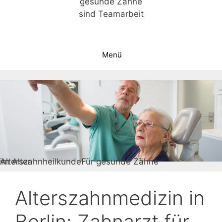
gesunde Zähne
sind Teamarbeit
Menü
Alterszahnheilkunde
im Alter
Für gesunde Zähne
Alterszahnmedizin in
Berlin: Zahnarzt für