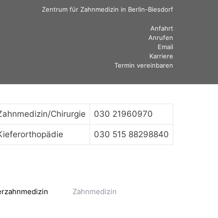
Zentrum für Zahnmedizin in Berlin-Biesdorf
Anfahrt
Anrufen
Email
Karriere
Termin vereinbaren
Zahnmedizin/Chirurgie
030 21960970
Kieferorthopädie
030 515 88298840
erzahnmedizin
Zahnmedizin