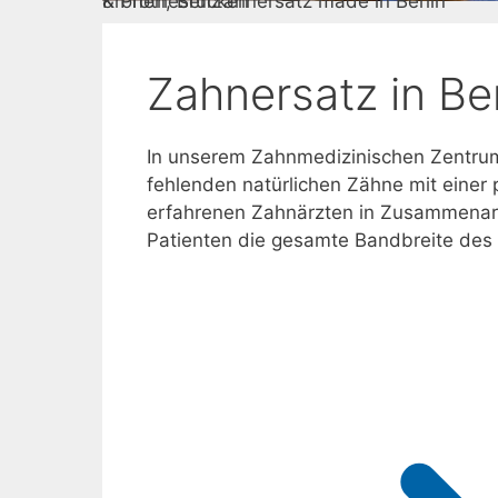
Kronen, Brücken
& Prothesen
Zahnersatz made in Berlin
Zahnersatz in Be
In unserem Zahnmedizinischen Zentrum 
fehlenden natürlichen Zähne mit einer
erfahrenen Zahnärzten in Zusammenarbe
Patienten die gesamte Bandbreite des