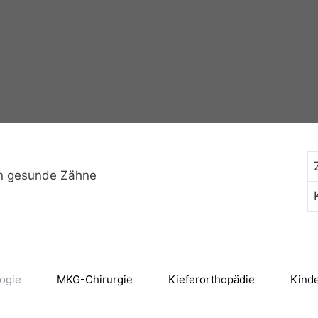
nn gesunde Zähne
logie
MKG-Chirurgie
Kieferorthopädie
Kind