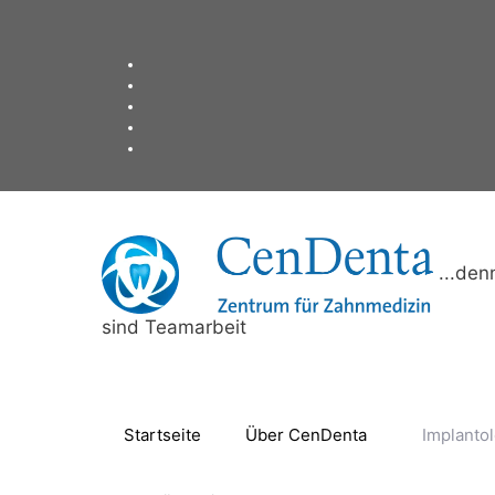
Zum
Inhalt
springen
...de
sind Teamarbeit
Startseite
Über CenDenta
Implanto