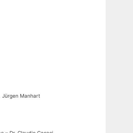
. Jürgen Manhart
h
e – Dr. Claudio Cacaci