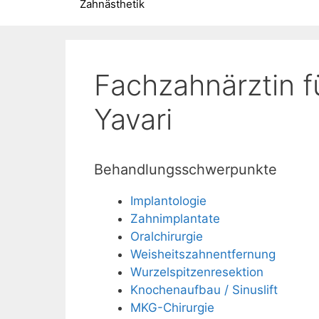
Zahnästhetik
Fachzahnärztin fü
Yavari
Behandlungsschwerpunkte
Implantologie
Zahnimplantate
Oralchirurgie
Weisheitszahn­entfernung
Wurzelspitzenresektion
Knochenaufbau / Sinuslift
MKG-Chirurgie