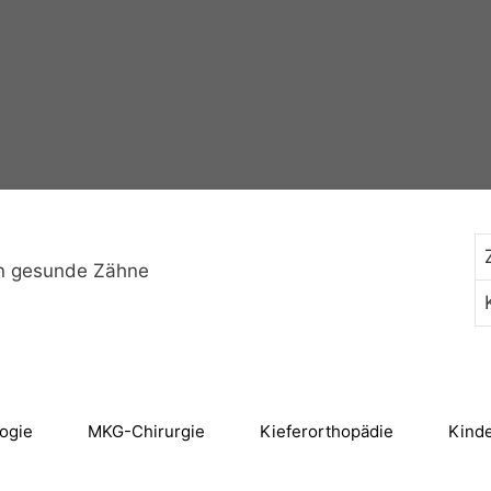
nn gesunde Zähne
logie
MKG-Chirurgie
Kieferorthopädie
Kind