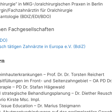
hirurgie“ in MKG-/oralchirurgischen Praxen in Berlin
gin/Fachzahnärztin für Oralchirurgie
antologie (BDIZ/EDI/BDO)
chen Fachgesellschaften
BDO)
ch tätigen Zahnärzte in Europa e.V. (BdiZ)
en
imhauterkrankungen – Prof. Dr. Dr. Torsten Reichert
itfüllungen im Front- und Seitenzahngebiet – OA PD Dr
erapie – PD Dr. Stafan Hägewald
 strategische Behandlungsplanung – Dr. Diether Reusc
o Kirste Msc. Impl.
issue Education – Dr. Marius Steigmann
at-Abutmentverbindungen auf das periimplantäre Geweb