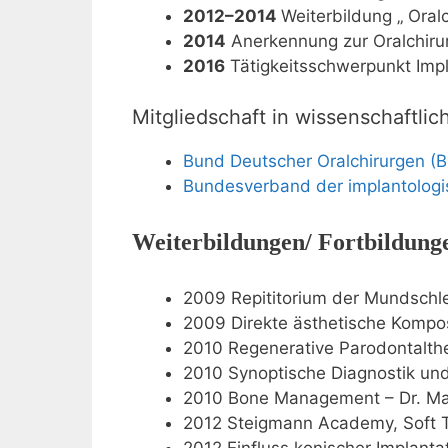
2012–2014
Weiterbildung „ Oralc
2014
Anerkennung zur Oralchirur
2016
Tätigkeitsschwerpunkt Impl
Mitgliedschaft in wissenschaftli
Bund Deutscher Oralchirurgen (
Bundesverband der implantologis
Weiterbildungen/ Fortbildung
2009 Repititorium der Mundschle
2009 Direkte ästhetische Kompos
2010 Regenerative Parodontalth
2010 Synoptische Diagnostik und
2010 Bone Management – Dr. Mari
2012 Steigmann Academy, Soft T
2012 Einfluss konischer Implant