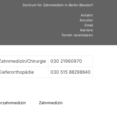
Zentrum für Zahnmedizin in Berlin-Biesdorf
Anfahrt
Anrufen
Email
Karriere
Termin vereinbaren
Zahnmedizin/Chirurgie
030 21960970
Kieferorthopädie
030 515 88298840
erzahnmedizin
Zahnmedizin