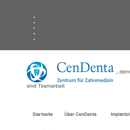
Zum
Inhalt
springen
...de
sind Teamarbeit
Startseite
Über CenDenta
Implanto