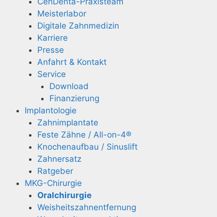
CenDenta-Praxisteam
Meisterlabor
Digitale Zahnmedizin
Karriere
Presse
Anfahrt & Kontakt
Service
Download
Finanzierung
Implantologie
Zahnimplantate
Feste Zähne / All-on-4®
Knochenaufbau / Sinuslift
Zahnersatz
Ratgeber
MKG-Chirurgie
Oralchirurgie
Weisheitszahn­entfernung