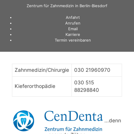
Zum
Zentrum für Zahnmedizin in Berlin-Biesdorf
Inhalt
Anfahrt
springen
Anrufen
Email
Karriere
Termin vereinbaren
Zahnmedizin/Chirurgie
030 21960970
030 515
Kieferorthopädie
88298840
...denn